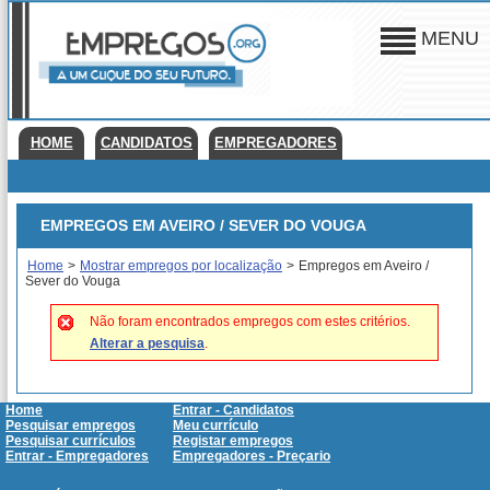
MENU
HOME
CANDIDATOS
EMPREGADORES
EMPREGOS EM AVEIRO / SEVER DO VOUGA
Home
>
Mostrar empregos por localização
>
Empregos em Aveiro /
Sever do Vouga
Não foram encontrados empregos com estes critérios.
Alterar a pesquisa
.
Home
Entrar - Candidatos
Pesquisar empregos
Meu currículo
Pesquisar currículos
Registar empregos
Entrar - Empregadores
Empregadores - Preçario