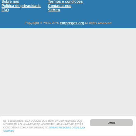
Sobre nós
Termos e condições
Política de privacidade
Contacte-nos
FAQ
SitMap
empregos.org
Copyright © 2002-2026
All rights reserved
ESTE WEBSITE UTILIZA COOKIES QUE TÊM FUNCIONALIDADES QUE
Aceito
MELHORAM A SUA NAVEGAÇÃO. AO CONTINUAR A NAVEGAR, ESTÁ A
CONCORDAR COM A SUA UTILIZAÇÃO.
SAIBA MAIS SOBRE O QUE SÃO
COOKIES