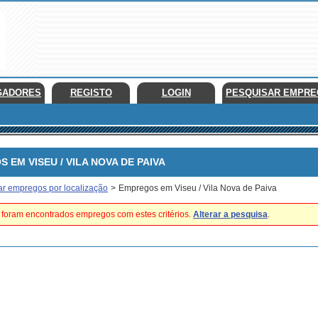
GADORES
REGISTO
LOGIN
PESQUISAR EMPR
M VISEU / VILA NOVA DE PAIVA
ar empregos por localização
>
Empregos em Viseu / Vila Nova de Paiva
foram encontrados empregos com estes critérios.
Alterar a pesquisa
.