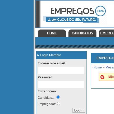
HOME
CANDIDATOS
EMPRE
Login Membro
EMPREGOS E
Endereço de email:
Home
>
Mostr
Não 
Password:
Entrar como:
Candidato...:
Empregador: