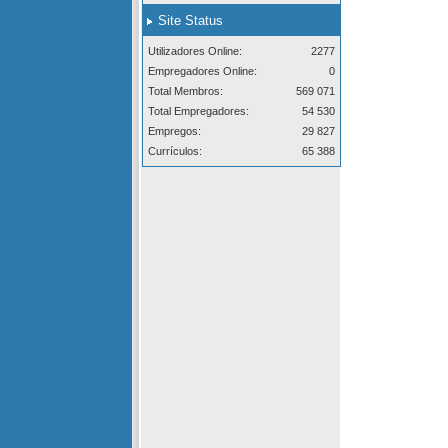
Site Status
Utilizadores Online:
2277
Empregadores Online:
0
Total Membros:
569 071
Total Empregadores:
54 530
Empregos:
29 827
Currículos:
65 388