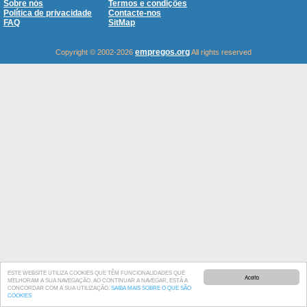
Sobre nós
Termos e condições
Política de privacidade
Contacte-nos
FAQ
SitMap
empregos.org
Copyright © 2002-2026
All rights reserved
ESTE WEBSITE UTILIZA COOKIES QUE TÊM FUNCIONALIDADES QUE
Aceito
MELHORAM A SUA NAVEGAÇÃO. AO CONTINUAR A NAVEGAR, ESTÁ A
CONCORDAR COM A SUA UTILIZAÇÃO.
SAIBA MAIS SOBRE O QUE SÃO
COOKIES