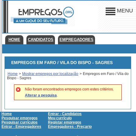
MENU
HOME
CANDIDATOS
EMPREGADORES
EMPREGOS EM FARO / VILA DO BISPO - SAGRES
Home
>
Mostrar empregos por localização
>
Empregos em Faro / Vila do
Bispo - Sagres
Não foram encontrados empregos com estes critérios.
Alterar a pesquisa
.
Home
Entrar - Candidatos
Pesquisar empregos
Meu currículo
Pesquisar currículos
Registar empregos
Entrar - Empregadores
Empregadores - Preçario