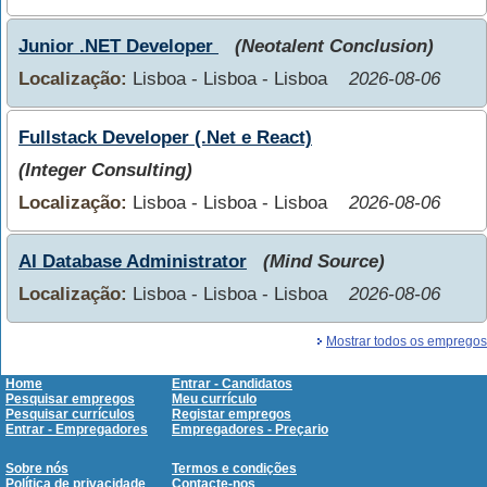
Junior .NET Developer
(Neotalent Conclusion)
Localização:
Lisboa - Lisboa - Lisboa
2026-08-06
Fullstack Developer (.Net e React)
(Integer Consulting)
Localização:
Lisboa - Lisboa - Lisboa
2026-08-06
AI Database Administrator
(Mind Source)
Localização:
Lisboa - Lisboa - Lisboa
2026-08-06
Mostrar todos os empregos
Home
Entrar - Candidatos
Pesquisar empregos
Meu currículo
Pesquisar currículos
Registar empregos
Entrar - Empregadores
Empregadores - Preçario
Sobre nós
Termos e condições
Política de privacidade
Contacte-nos