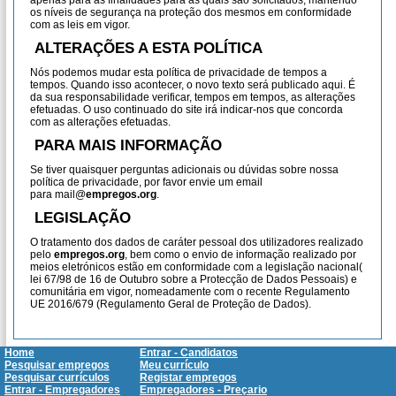
apenas para as finalidades para as quais são solicitados, mantendo
os níveis de segurança na proteção dos mesmos em conformidade
com as leis em vigor.
ALTERAÇÕES A ESTA POLÍTICA
Nós podemos mudar esta política de privacidade de tempos a
tempos. Quando isso acontecer, o novo texto será publicado aqui. É
da sua responsabilidade verificar, tempos em tempos, as alterações
efetuadas. O uso continuado do site irá indicar-nos que concorda
com as alterações efetuadas.
PARA MAIS INFORMAÇÃO
Se tiver quaisquer perguntas adicionais ou dúvidas sobre nossa
política de privacidade, por favor envie um email
para mail@
empregos.org
.
LEGISLAÇÃO
O tratamento dos dados de caráter pessoal dos utilizadores realizado
pelo
empregos.org
, bem como o envio de informação realizado por
meios eletrónicos estão em conformidade com a legislação nacional(
lei 67/98 de 16 de Outubro sobre a Protecção de Dados Pessoais) e
comunitária em vigor, nomeadamente com o recente Regulamento
UE 2016/679 (Regulamento Geral de Proteção de Dados).
Home
Entrar - Candidatos
Pesquisar empregos
Meu currículo
Pesquisar currículos
Registar empregos
Entrar - Empregadores
Empregadores - Preçario