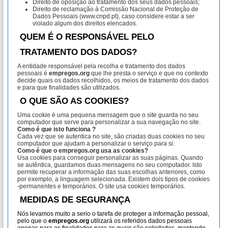
Direito de oposição ao tratamento dos seus dados pessoais;
Direito de reclamação à Comissão Nacional de Proteção de
Dados Pessoais (www.cnpd.pt), caso considere estar a ser
violado algum dos direitos elencados.
QUEM É O RESPONSÁVEL PELO
TRATAMENTO DOS DADOS?
A entidade responsável pela recolha e tratamento dos dados
pessoais é
empregos.org
que lhe presta o serviço e que no contexto
decide quais os dados recolhidos, os meios de tratamento dos dados
e para que finalidades são utilizados.
O QUE SÃO AS COOKIES?
Uma cookie é uma pequena mensagem que o site guarda no seu
computador que serve para personalizar a sua navegação no site.
Como é que isto funciona ?
Cada vez que se autentica no site, são criadas duas cookies no seu
computador que ajudam a personalizar o serviço para si.
Como é que o
empregos.org
usa as cookies?
Usa cookies para conseguir personalizar as suas páginas. Quando
se autêntica, guardamos duas mensagens no seu computador. Isto
permite recuperar a informação das suas escolhas anteriores, como
por exemplo, a linguagem selecionada. Existem dois tipos de cookies
-permanentes e temporários. O site usa cookies temporários.
MEDIDAS DE SEGURANÇA
Nós levamos muito a serio o tarefa de proteger a informação pessoal,
pelo que o
empregos.org
utilizará os referidos dados pessoais