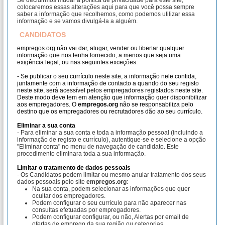
Se decidirmos mudar a política de privacidade para este site,
colocaremos essas alterações aqui para que você possa sempre
saber a informação que recolhemos, como podemos utilizar essa
informação e se vamos divulgá-la a alguém.
CANDIDATOS
empregos.org não vai dar, alugar, vender ou libertar qualquer
informação que nos tenha fornecido, a menos que seja uma
exigência legal, ou nas seguintes exceções:
- Se publicar o seu currículo neste site, a informação nele contida,
juntamente com a informação de contacto a quando do seu registo
neste site, será acessível pelos empregadores registados neste site.
Deste modo deve tem em atenção que informação quer disponibilizar
aos empregadores. O
empregos.org
não se responsabiliza pelo
destino que os empregadores ou recrutadores dão ao seu currículo.
Eliminar a sua conta
- Para eliminar a sua conta e toda a informação pessoal (incluindo a
informação de registo e currículo), autentique-se e selecione a opção
"Eliminar conta" no menu de navegação de candidato. Este
procedimento eliminara toda a sua informação.
Limitar o tratamento de dados pessoais
- Os Candidatos podem limitar ou mesmo anular tratamento dos seus
dados pessoais pelo site
empregos.org
:
Na sua conta, podem selecionar as informações que quer
ocultar dos empregadores.
Podem configurar o seu currículo para não aparecer nas
consultas efetuadas por empregadores.
Podem configurar configurar, ou não, Alertas por email de
ofertas de emprego da sua região ou categorias