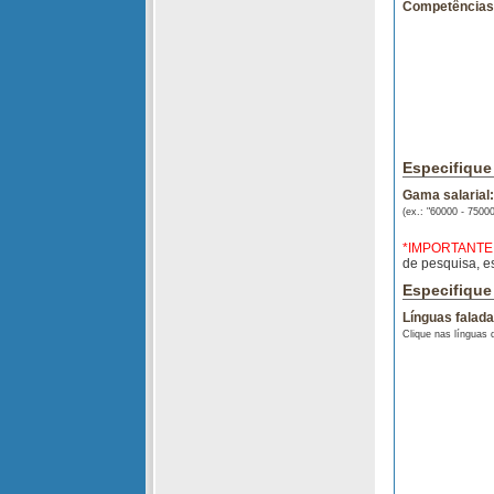
Competências 
Especifique
Gama salarial:
(ex.: "60000 - 75000
*IMPORTANTE
de pesquisa, e
Especifique
Línguas falada
Clique nas línguas 