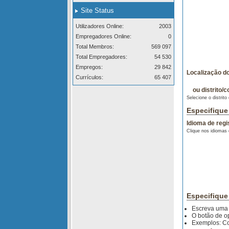
Site Status
Utilizadores Online:
2003
Empregadores Online:
0
Total Membros:
569 097
Total Empregadores:
54 530
Empregos:
29 842
Localização d
Currículos:
65 407
ou distrito/c
Selecione o distrito
Especifique 
Idioma de regi
Clique nos idiomas 
Especifique
Escreva uma 
O botão de op
Exemplos: Con