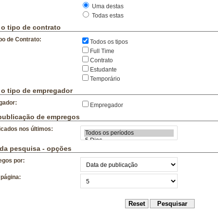
Qualidade
Uma destas
Japonês
Reparação técnica
Todas estas
Português
Ofícios
 o tipo de contrato
Contabilidade e Finanças
Tecnologias de Informação
po de Contrato:
Todos os tipos
Full Time
Contrato
Estudante
Temporário
 o tipo de empregador
gador:
Empregador
publicação de empregos
icados nos últimos:
da pesquisa - opções
gos por:
página: