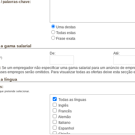
/ palavras-chave:
Internet
Marketing
Multimédia
Publicidade
Uma destas
Quadros
Todas estas
Recursos Humanos
Frase exata
Relações Públicas
Representações
 a gama salarial
Saúde
De:
Até:
Secretariado
")
Seguros
Serviços
:
Se um empregador não especificar uma gama salarial para um anúncio de emprego 
sses empregos serão omitidos. Para visualizar todas as ofertas deixe esta secção
Telecomunicações
Teletrabalho
 a língua
Tradução
s:
Turismo
que pretende selecionar.
Vendas
Todas as línguas
Ciências da Educação
Inglês
Psicologia
Francês
Animação Sócio-Educativa
Alemão
Outras
Italiano
Transportes / Logistica
Espanhol
Distribuíção
Chinês