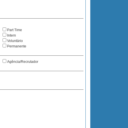
Part Time
Intern
Voluntário
Permanente
Agência/Recrutador