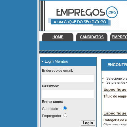
HOME
CANDIDATOS
EMPRE
Login Membro
ENCONTRE
Endereço de email:
Selecione o s
Se pretende 
Password:
Especifique 
Título do empr
Entrar como:
Candidato...:
Especifique
Empregador:
Categoria de 
Clique numa categor