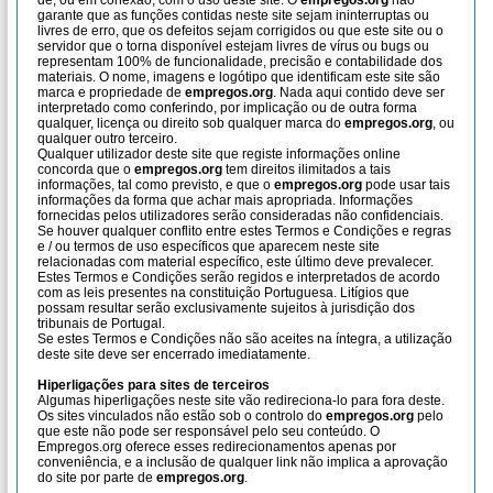
de, ou em conexão, com o uso deste site. O
empregos.org
não
garante que as funções contidas neste site sejam ininterruptas ou
livres de erro, que os defeitos sejam corrigidos ou que este site ou o
servidor que o torna disponível estejam livres de vírus ou bugs ou
representam 100% de funcionalidade, precisão e contabilidade dos
materiais. O nome, imagens e logótipo que identificam este site são
marca e propriedade de
empregos.org
. Nada aqui contido deve ser
interpretado como conferindo, por implicação ou de outra forma
qualquer, licença ou direito sob qualquer marca do
empregos.org
, ou
qualquer outro terceiro.
Qualquer utilizador deste site que registe informações online
concorda que o
empregos.org
tem direitos ilimitados a tais
informações, tal como previsto, e que o
empregos.org
pode usar tais
informações da forma que achar mais apropriada. Informações
fornecidas pelos utilizadores serão consideradas não confidenciais.
Se houver qualquer conflito entre estes Termos e Condições e regras
e / ou termos de uso específicos que aparecem neste site
relacionadas com material específico, este último deve prevalecer.
Estes Termos e Condições serão regidos e interpretados de acordo
com as leis presentes na constituição Portuguesa. Litígios que
possam resultar serão exclusivamente sujeitos à jurisdição dos
tribunais de Portugal.
Se estes Termos e Condições não são aceites na íntegra, a utilização
deste site deve ser encerrado imediatamente.
Hiperligações para sites de terceiros
Algumas hiperligações neste site vão redireciona-lo para fora deste.
Os sites vinculados não estão sob o controlo do
empregos.org
pelo
que este não pode ser responsável pelo seu conteúdo. O
Empregos.org oferece esses redirecionamentos apenas por
conveniência, e a inclusão de qualquer link não implica a aprovação
do site por parte de
empregos.org
.