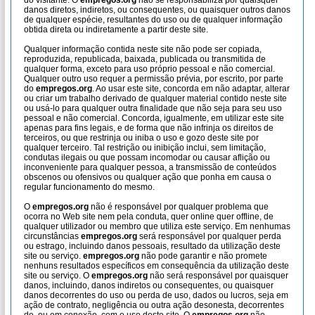
do visitante. O
empregos.org
não se responsabiliza por quaisquer
danos diretos, indiretos, ou consequentes, ou quaisquer outros danos
de qualquer espécie, resultantes do uso ou de qualquer informação
obtida direta ou indiretamente a partir deste site.
Qualquer informação contida neste site não pode ser copiada,
reproduzida, republicada, baixada, publicada ou transmitida de
qualquer forma, exceto para uso próprio pessoal e não comercial.
Qualquer outro uso requer a permissão prévia, por escrito, por parte
do
empregos.org
. Ao usar este site, concorda em não adaptar, alterar
ou criar um trabalho derivado de qualquer material contido neste site
ou usá-lo para qualquer outra finalidade que não seja para seu uso
pessoal e não comercial. Concorda, igualmente, em utilizar este site
apenas para fins legais, e de forma que não infrinja os direitos de
terceiros, ou que restrinja ou iniba o uso e gozo deste site por
qualquer terceiro. Tal restrição ou inibição inclui, sem limitação,
condutas ilegais ou que possam incomodar ou causar aflição ou
inconveniente para qualquer pessoa, a transmissão de conteúdos
obscenos ou ofensivos ou qualquer ação que ponha em causa o
regular funcionamento do mesmo.
O
empregos.org
não é responsável por qualquer problema que
ocorra no Web site nem pela conduta, quer online quer offline, de
qualquer utilizador ou membro que utiliza este serviço. Em nenhumas
circunstâncias
empregos.org
será responsável por qualquer perda
ou estrago, incluindo danos pessoais, resultado da utilização deste
site ou serviço.
empregos.org
não pode garantir e não promete
nenhuns resultados específicos em consequência da utilização deste
site ou serviço. O
empregos.org
não será responsável por quaisquer
danos, incluindo, danos indiretos ou consequentes, ou quaisquer
danos decorrentes do uso ou perda de uso, dados ou lucros, seja em
ação de contrato, negligência ou outra ação desonesta, decorrentes