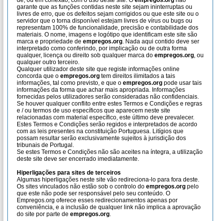
de, ou em conexão, com o uso deste site. O
empregos.org
não
garante que as funções contidas neste site sejam ininterruptas ou
livres de erro, que os defeitos sejam corrigidos ou que este site ou o
servidor que o torna disponível estejam livres de vírus ou bugs ou
representam 100% de funcionalidade, precisão e contabilidade dos
materiais. O nome, imagens e logótipo que identificam este site são
marca e propriedade de
empregos.org
. Nada aqui contido deve ser
interpretado como conferindo, por implicação ou de outra forma
qualquer, licença ou direito sob qualquer marca do
empregos.org
, ou
qualquer outro terceiro.
Qualquer utilizador deste site que registe informações online
concorda que o
empregos.org
tem direitos ilimitados a tais
informações, tal como previsto, e que o
empregos.org
pode usar tais
informações da forma que achar mais apropriada. Informações
fornecidas pelos utilizadores serão consideradas não confidenciais.
Se houver qualquer conflito entre estes Termos e Condições e regras
e / ou termos de uso específicos que aparecem neste site
relacionadas com material específico, este último deve prevalecer.
Estes Termos e Condições serão regidos e interpretados de acordo
com as leis presentes na constituição Portuguesa. Litígios que
possam resultar serão exclusivamente sujeitos à jurisdição dos
tribunais de Portugal.
Se estes Termos e Condições não são aceites na íntegra, a utilização
deste site deve ser encerrado imediatamente.
Hiperligações para sites de terceiros
Algumas hiperligações neste site vão redireciona-lo para fora deste.
Os sites vinculados não estão sob o controlo do
empregos.org
pelo
que este não pode ser responsável pelo seu conteúdo. O
Empregos.org oferece esses redirecionamentos apenas por
conveniência, e a inclusão de qualquer link não implica a aprovação
do site por parte de
empregos.org
.