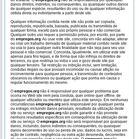
do visitante. O
empregos.org
não se responsabiliza por quaisquer
danos diretos, indiretos, ou consequentes, ou quaisquer outros danos
de qualquer espécie, resultantes do uso ou de qualquer informação
obtida direta ou indiretamente a partir deste site.
Qualquer informação contida neste site não pode ser copiada,
reproduzida, republicada, baixada, publicada ou transmitida de
qualquer forma, exceto para uso próprio pessoal e não comercial.
Qualquer outro uso requer a permissão prévia, por escrito, por parte
do
empregos.org
. Ao usar este site, concorda em não adaptar, alterar
ou criar um trabalho derivado de qualquer material contido neste site
ou usá-lo para qualquer outra finalidade que não seja para seu uso
pessoal e não comercial. Concorda, igualmente, em utilizar este site
apenas para fins legais, e de forma que não infrinja os direitos de
terceiros, ou que restrinja ou iniba o uso e gozo deste site por
qualquer terceiro. Tal restrição ou inibição inclui, sem limitação,
condutas ilegais ou que possam incomodar ou causar aflição ou
inconveniente para qualquer pessoa, a transmissão de conteúdos
obscenos ou ofensivos ou qualquer ação que ponha em causa o
regular funcionamento do mesmo.
O
empregos.org
não é responsável por qualquer problema que
ocorra no Web site nem pela conduta, quer online quer offline, de
qualquer utilizador ou membro que utiliza este serviço. Em nenhumas
circunstâncias
empregos.org
será responsável por qualquer perda
ou estrago, incluindo danos pessoais, resultado da utilização deste
site ou serviço.
empregos.org
não pode garantir e não promete
nenhuns resultados específicos em consequência da utilização deste
site ou serviço. O
empregos.org
não será responsável por quaisquer
danos, incluindo, danos indiretos ou consequentes, ou quaisquer
danos decorrentes do uso ou perda de uso, dados ou lucros, seja em
ação de contrato, negligência ou outra ação desonesta, decorrentes