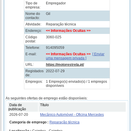
Tipo de
Empregador
empresa:
Nome do
Gil
contacto:
Atividade:
Reparação técnica
Endereço:
<< Informações Ocultas >>
Código
3060-025
postal:
Telefone:
914095059
E-mail:
<< Informações Ocultas >>
[ Enviar
uma mensagem privada ]
URL:
https://motorestrela.pt/
Registados
2022-07-29
de:
Empregos:
1 Emprego(s) enviado(s) / 1 empregos
disponíveis
As seguintes ofertas de emprego estão disponíveis:
Data de
Título
publicação
2026-07-20
Mecânico Automóvel - Oficina Mercedes
Categoria de emprego :
Reparação técnica