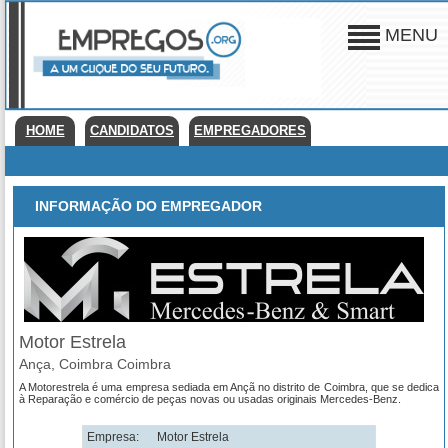
MENU
HOME
CANDIDATOS
EMPREGADORES
INFORMAÇÃO DO EMPREGADOR
Motor Estrela
Ança, Coimbra Coimbra
A Motorestrela é uma empresa sediada em Ançã no distrito de Coimbra, que se dedica
à Reparação e comércio de peças novas ou usadas originais Mercedes-Benz.
Empresa:
Motor Estrela